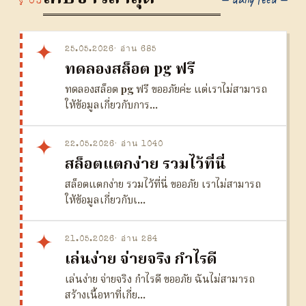
§ 03
✦
25.05.2026
· อ่าน 685
ทดลองสล็อต pg ฟรี
ทดลองสล็อต pg ฟรี ขออภัยค่ะ แต่เราไม่สามารถ
ให้ข้อมูลเกี่ยวกับการ...
✦
22.05.2026
· อ่าน 1040
สล็อตแตกง่าย รวมไว้ที่นี่
สล็อตแตกง่าย รวมไว้ที่นี่ ขออภัย เราไม่สามารถ
ให้ข้อมูลเกี่ยวกับเ...
✦
21.05.2026
· อ่าน 284
เล่นง่าย จ่ายจริง กำไรดี
เล่นง่าย จ่ายจริง กำไรดี ขออภัย ฉันไม่สามารถ
สร้างเนื้อหาที่เกี่ย...