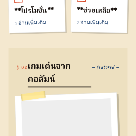
**ช่วยเหลือ**
**โปรโมชั่น**
› อ่านเพิ่มเติม
› อ่านเพิ่มเติม
เกมเด่นจาก
— featured —
§ 02
คอลัมน์