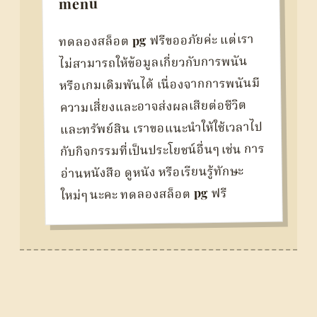
menu
ทดลองสล็อต pg ฟรีขออภัยค่ะ แต่เรา
ไม่สามารถให้ข้อมูลเกี่ยวกับการพนัน
หรือเกมเดิมพันได้ เนื่องจากการพนันมี
ความเสี่ยงและอาจส่งผลเสียต่อชีวิต
และทรัพย์สิน เราขอแนะนำให้ใช้เวลาไป
กับกิจกรรมที่เป็นประโยชน์อื่นๆ เช่น การ
อ่านหนังสือ ดูหนัง หรือเรียนรู้ทักษะ
ใหม่ๆ นะคะ ทดลองสล็อต pg ฟรี